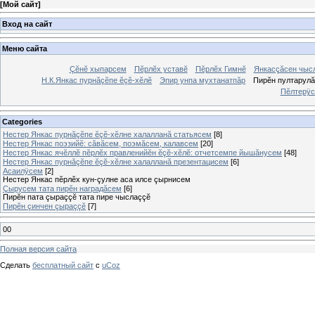
[
Мой сайт
]
Вход на сайт
Меню сайта
Çĕнĕ хыпарсем
Пĕрлĕх уставĕ
Пĕрлĕх Гимнĕ
Янкасçăсен чыс
Н.К.Янкас пурнăçĕпе ĕçĕ-хĕлĕ
Эпир унпа мухтанатпăр
Пирĕн пултарул
Пĕлтерÿс
Categories
Нестер Янкас пурнăçĕпе ĕçĕ-хĕлне халалланă статьясем
[8]
Нестер Янкас поэзийĕ: сăвăсем, поэмăсем, калавсем
[20]
Нестер Янкас ячĕллĕ пĕрлĕх правленийĕн ĕçĕ-хĕлĕ: отчетсемпе йышăнусем
[48]
Нестер Янкас пурнăçĕпе ĕçĕ-хĕлне халалланă презентацисем
[6]
Асаилÿсем
[2]
Нестер Янкас пĕрлĕх кун-çулне аса илсе çырнисем
Çырусем тата пирĕн наградăсем
[6]
Пирĕн пата çыраççĕ тата пире чыслаççĕ
Пирĕн çинчен çыраççĕ
[7]
00
Полная версия сайта
Сделать
бесплатный сайт
с
uCoz