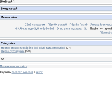
[
Мой сайт
]
Вход на сайт
Меню сайта
Çĕнĕ хыпарсем
Пĕрлĕх уставĕ
Пĕрлĕх Гимнĕ
Янкасçăсен чыс
Н.К.Янкас пурнăçĕпе ĕçĕ-хĕлĕ
Эпир унпа мухтанатпăр
Пирĕн пултарул
Пĕлтерÿс
Categories
Нестер Янкас пурнăçĕпе ĕçĕ-хĕлĕ тата еткерлĕхĕ
[97]
Пирĕн пултарулăх
[538]
00
Полная версия сайта
Сделать
бесплатный сайт
с
uCoz