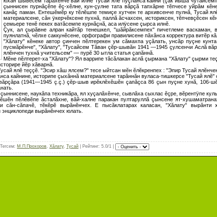
юхан шывĕсем тăрăхĕнче вăй илнĕ Тусай ялĕ пуçланса кайни (çак йыша чутайсем
çыннисен пурнăçĕпе ĕç-хĕлне, кун-çулне тата вăрçă тапхăрне тĕпчесе уйрăм кĕ
канăç паман. Ентешĕмĕр ку тĕлĕшпе темиçе хутчен те архивсенче пулнă, Тусай я
материалсене, сăн ÿкерчĕксене пухнă, паллă ăсчахсен, историксен, тĕпчевçĕсен кĕ
çемьере тенĕ пекех ватăсемпе курнăçнă, аса илÿсене çырса илнĕ.
Çук, ал çырăвне алран кайтăр тенешкел, "шăйрăксемпех" пичетлеме васкаман, 
пуянлатнă, чĕлхе саккунĕсене, орфографи правилисене пăхăнса корректура витĕр к
"Хăлату" кĕнеке автор çинчен пĕлтерекен ум сăмахпа уçăлать, унсăр пуçне кунта
пусмăрĕнче", "Хăлату", "Тусайсем Тăван çĕр-шывăн 1941 —1945 çулсенчи Аслă вăрç
ялĕнчен тухнă учительсем" — пурĕ 30 ытла статья çапăннă.
Мĕне пĕлтерет-ха "Хăлату"? Ял варрипе тăсăлакан аслă çырмана "Хăлату" çырми т
историре йĕр хăварнă.
сай ялĕ теççĕ. "Эсир хăш ялсем?" тесе ыйтсан мĕн ĕлĕкренпех : "Эпир Тусай ялĕнчен
нса кайнине, историпе çыхăннă материалсене тарăннăн вуласа-тишкерсе "Тусай ялĕ" 
вăрçăра (1941—1945 ç.ç.) çĕр-шыв ирĕклĕхĕшĕн çапăçса 86 çын пуçне хунă, 106-шĕ
нать.
çыннисене, наукăпа техникăра, ял хуçалăхĕнче, сывлăха сыхлас ĕçре, вĕрентÿпе куль
хĕшĕн пĕлĕвĕпе ăсталăхне, вăй-халне паракан пултаруллă çынсене ят-хушаматранах
и сăн-сăпачĕ, тĕкĕрĕ вырăнĕнчех. Е пысăклатарах каласан, "Хăлату" вырăнти 
 энциклопеди вырăнĕнчех юлать.
Тегсем
:
М.П.Прохоров
,
Хăлату
,
Тусай
|
Рейтинг
: 5.0/1 |