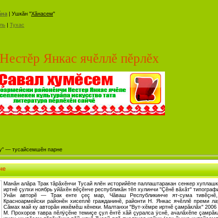
ăна
| Ушкăн "
Хăнасем
"
ль
|
Тухас
нкас ячĕллĕ пĕрлĕх
у” — тусайсемшĕн парне
не
Манăн алăра Трак тăрăхĕнчи Тусай ялĕн историйĕпе паллаштаракан сенкер хуплашка
иртнĕ çулхи ноябрь уйăхĕн вĕçĕнче республикăн тĕп хулинчи "Çĕнĕ вăхăт" типографи
Унăн авторĕ — Трак енте çеç мар, Чăваш Республикинче ят-сума тивĕçнĕ, 
Красноармейски районĕн хисеплĕ гражданинĕ, районти Н. Янкас ячĕллĕ преми л
Сăмах май ку авторăн иккĕмĕш кĕнеки. Малтанхи "Вут-хĕмре иртнĕ çамрăклăх" 2006
М. Прохоров тавра пĕлÿçĕне темиçе çул ĕнтĕ хăй çуралса ÿснĕ, ачалăхĕпе çамр