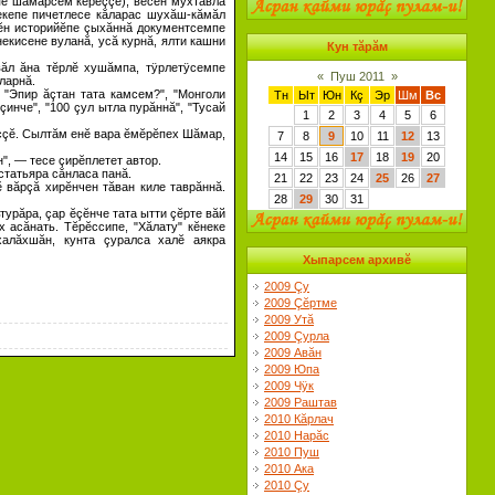
пе шăмарсем кĕреççĕ), вĕсен мухтавлă
некепе пичетлесе кăларас шухăш-кăмăл
лĕн историйĕпе çыхăннă документсемпе
некисене вуланă, усă курнă, ялти кашни
Кун тăрăм
вăл ăна тĕрлĕ хушăмпа, тÿрлетÿсемпе
«
Пуш 2011
»
ăларнă.
 "Эпир ăçтан тата камсем?", "Монголи
Тн
Ыт
Юн
Кç
Эр
Шм
Вс
инче", "100 çул ытла пурăннă", "Тусай
1
2
3
4
5
6
еççĕ. Сылтăм енĕ вара ĕмĕрĕпех Шăмар,
7
8
9
10
11
12
13
14
15
16
17
18
19
20
", — тесе çирĕплетет автор.
статьяра сăнласа панă.
21
22
23
24
25
26
27
 вăрçă хирĕнчен тăван киле таврăннă.
28
29
30
31
турăра, çар ĕçĕнче тата ытти çĕрте вăй
 асăнать. Тĕрĕссипе, "Хăлату" кĕнеке
халăхшăн, кунта çуралса халĕ аякра
Хыпарсем архивĕ
2009 Çу
2009 Çĕртме
2009 Утă
2009 Çурла
2009 Авăн
2009 Юпа
2009 Чÿк
2009 Раштав
2010 Кăрлач
2010 Нарăс
2010 Пуш
2010 Ака
2010 Çу