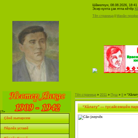
Шăматкун, 08.08.2026, 18:41
Эсир кунта çак ятпа кĕтĕр
Х
Тĕп страница
|
Манăн профи
Нестĕр Я
Тĕп страница
»
2011
»
Пуш
»
9
» “Хăлат
“Хăлату” — тусайсемшĕн пар
)?>
Çĕнĕ хыпарсем
Пĕрлĕх уставĕ