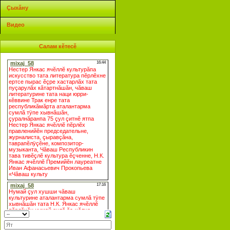
Çыхăну
Видео
Салам кĕтесĕ