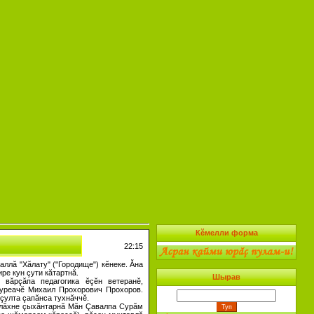
Кĕмелли форма
22:15
ллă "Хăлату" ("Городище") кĕнеке. Ăна
ре кун çути кăтартнă.
Шырав
вăрçăпа педагогика ĕçĕн ветеранĕ,
ауреачĕ Михаил Прохорович Прохоров.
 çулта çапăнса тухнăччĕ.
ăклăхне çыхăнтарнă Мăн Çавалпа Сурăм