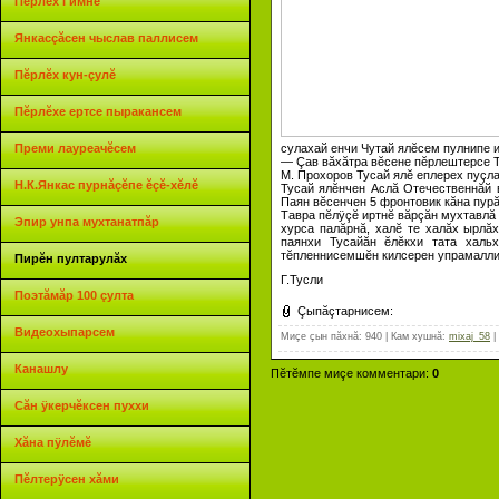
Пĕрлĕх Гимнĕ
Янкасçăсен чыслав паллисем
Пĕрлĕх кун-çулĕ
Пĕрлĕхе ертсе пыракансем
сулахай енчи Чутай ялĕсем пулнипе 
Преми лауреачĕсем
— Çав вăхăтра вĕсене пĕрлештерсе Ту
М. Прохоров Тусай ялĕ еплерех пуçла
Н.К.Янкас пурнăçĕпе ĕçĕ-хĕлĕ
Тусай ялĕнчен Аслă Отечественнăй 
Паян вĕсенчен 5 фронтовик кăна пурă
Тавра пĕлÿçĕ иртнĕ вăрçăн мухтавлă 
Эпир унпа мухтанатпăр
хурса палăрнă, халĕ те халăх ырлă
паянхи Тусайăн ĕлĕкхи тата хальх
тĕпленнисемшĕн килсерен упрамалли
Пирĕн пултарулăх
Г.Тусли
Поэтăмăр 100 çулта
Çыпăçтарнисем:
Видеохыпарсем
Миçе çын пăхнă
: 940 |
Кам хушнă
:
mixaj_58
|
Канашлу
Пĕтĕмпе миçе комментари
:
0
Сăн ÿкерчĕксен пуххи
Хăна пÿлĕмĕ
Пĕлтерÿсен хăми