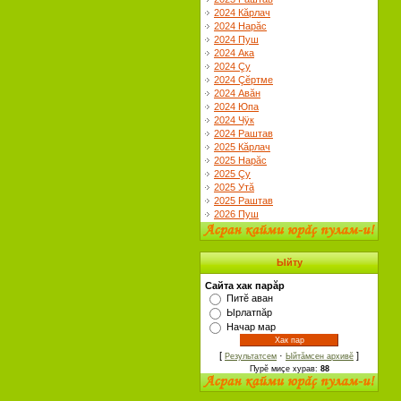
2024 Кăрлач
2024 Нарăс
2024 Пуш
2024 Ака
2024 Çу
2024 Çĕртме
2024 Авăн
2024 Юпа
2024 Чÿк
2024 Раштав
2025 Кăрлач
2025 Нарăс
2025 Çу
2025 Утă
2025 Раштав
2026 Пуш
Ыйту
Cайта хак парăр
Питĕ аван
Ырлатпăр
Начар мар
[
·
]
Результатсем
Ыйтăмсен архивĕ
Пурĕ миçе хурав:
88